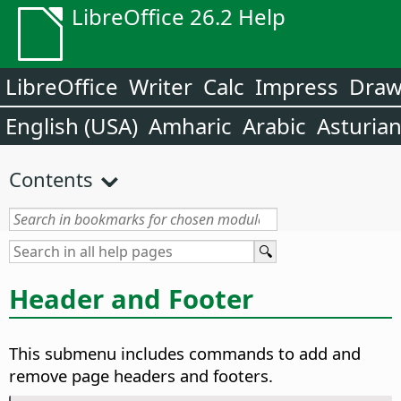
LibreOffice 26.2 Help
LibreOffice
Writer
Calc
Impress
Dra
English (USA)
Amharic
Arabic
Asturia
Contents
Header and Footer
This submenu includes commands to add and
remove page headers and footers.