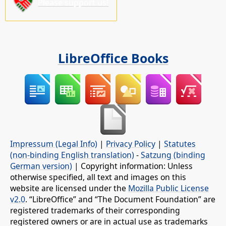
Please support us!
LibreOffice Books
Impressum (Legal Info)
|
Privacy Policy
|
Statutes
(non-binding English translation)
-
Satzung (binding
German version)
| Copyright information: Unless
otherwise specified, all text and images on this
website are licensed under the
Mozilla Public License
v2.0
. “LibreOffice” and “The Document Foundation” are
registered trademarks of their corresponding
registered owners or are in actual use as trademarks