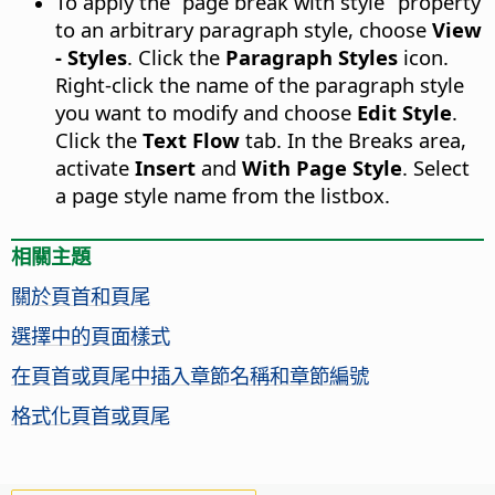
To apply the “page break with style” property
to an arbitrary paragraph style, choose
View
- Styles
. Click the
Paragraph Styles
icon.
Right-click the name of the paragraph style
you want to modify and choose
Edit Style
.
Click the
Text Flow
tab. In the Breaks area,
activate
Insert
and
With Page Style
. Select
a page style name from the listbox.
相關主題
關於頁首和頁尾
選擇中的頁面樣式
在頁首或頁尾中插入章節名稱和章節編號
格式化頁首或頁尾