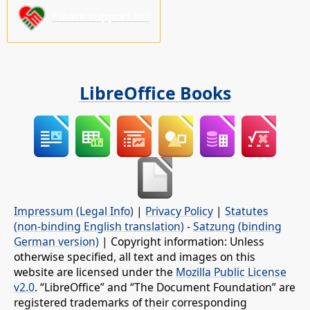
Please support us!
LibreOffice Books
Impressum (Legal Info)
|
Privacy Policy
|
Statutes
(non-binding English translation)
-
Satzung (binding
German version)
| Copyright information: Unless
otherwise specified, all text and images on this
website are licensed under the
Mozilla Public License
v2.0
. “LibreOffice” and “The Document Foundation” are
registered trademarks of their corresponding