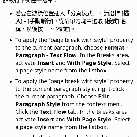
請執行下列任一指令：
若要在游標位置插入「分頁樣式」，請選擇
[插
入] - [手動斷行]
，從清單方塊中選取
[樣式]
名
稱，然後按一下 [確定]。
To apply the “page break with style” property
to the current paragraph, choose
Format -
Paragraph - Text Flow
. In the Breaks area,
activate
Insert
and
With Page Style
. Select
a page style name from the listbox.
To apply the “page break with style” property
to the current paragraph style, right-click
the current paragraph. Choose
Edit
Paragraph Style
from the context menu.
Click the
Text Flow
tab. In the Breaks area,
activate
Insert
and
With Page Style
. Select
a page style name from the listbox.