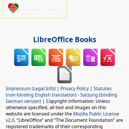
Please support us!
LibreOffice Books
Impressum (Legal Info)
|
Privacy Policy
|
Statutes
(non-binding English translation)
-
Satzung (binding
German version)
| Copyright information: Unless
otherwise specified, all text and images on this
website are licensed under the
Mozilla Public License
v2.0
. “LibreOffice” and “The Document Foundation” are
registered trademarks of their corresponding