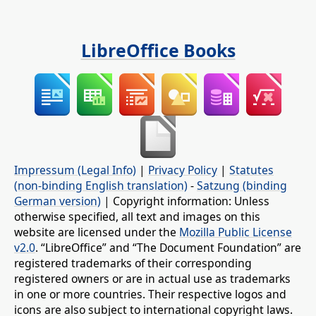
LibreOffice Books
Impressum (Legal Info)
|
Privacy Policy
|
Statutes
(non-binding English translation)
-
Satzung (binding
German version)
| Copyright information: Unless
otherwise specified, all text and images on this
website are licensed under the
Mozilla Public License
v2.0
. “LibreOffice” and “The Document Foundation” are
registered trademarks of their corresponding
registered owners or are in actual use as trademarks
in one or more countries. Their respective logos and
icons are also subject to international copyright laws.