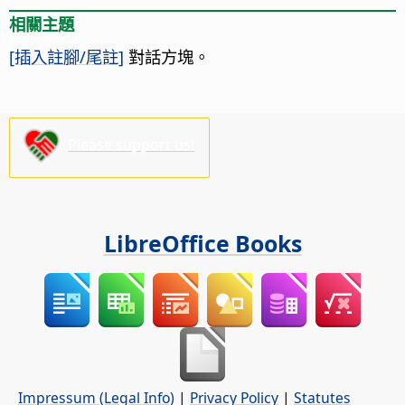
相關主題
[插入註腳/尾註]
對話方塊。
Please support us!
LibreOffice Books
Impressum (Legal Info)
|
Privacy Policy
|
Statutes