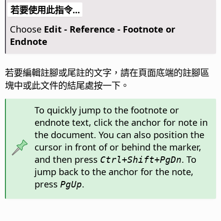
若要使用此指令...
Choose
Edit - Reference - Footnote or
Endnote
若要編輯註腳或尾註的文字，請在頁面底端的註腳區
塊中或此文件的結尾處按一下。
To quickly jump to the footnote or
endnote text, click the anchor for note in
the document. You can also position the
cursor in front of or behind the marker,
and then press
. To
Ctrl
+Shift+PgDn
jump back to the anchor for the note,
press
.
PgUp