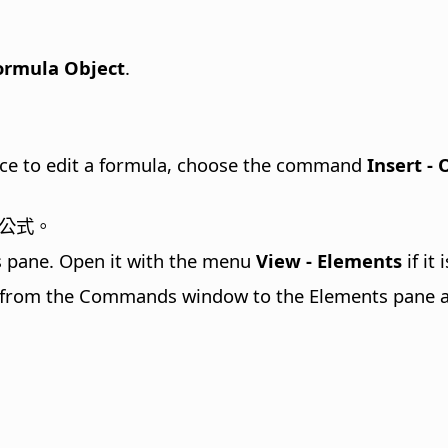
Formula Object
.
face to edit a formula, choose the command
Insert -
公式。
 pane. Open it with the menu
View - Elements
if it
ch from the Commands window to the Elements pane 