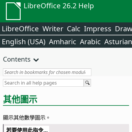
LibreOffice 26.2 Help
LibreOffice
Writer
Calc
Impress
Dra
English (USA)
Amharic
Arabic
Asturia
Contents
其他圖示
顯示其他數學圖示。
若要使用此指令...