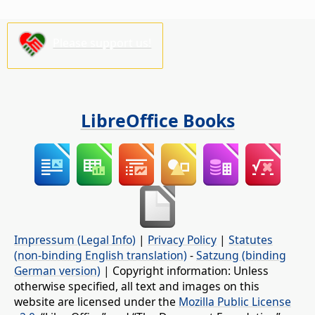
Please support us!
LibreOffice Books
Impressum (Legal Info)
|
Privacy Policy
|
Statutes
(non-binding English translation)
-
Satzung (binding
German version)
| Copyright information: Unless
otherwise specified, all text and images on this
website are licensed under the
Mozilla Public License