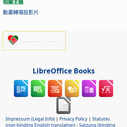
相關主題
動畫轉場投影片
Please support us!
LibreOffice Books
Impressum (Legal Info)
|
Privacy Policy
|
Statutes
(non-binding English translation)
-
Satzung (binding