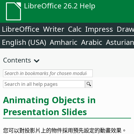
LibreOffice 26.2 Help
LibreOffice
Writer
Calc
Impress
Dra
English (USA)
Amharic
Arabic
Asturia
Contents
Animating Objects in
Presentation Slides
您可以對投影片上的物件採用預先設定的動畫效果。