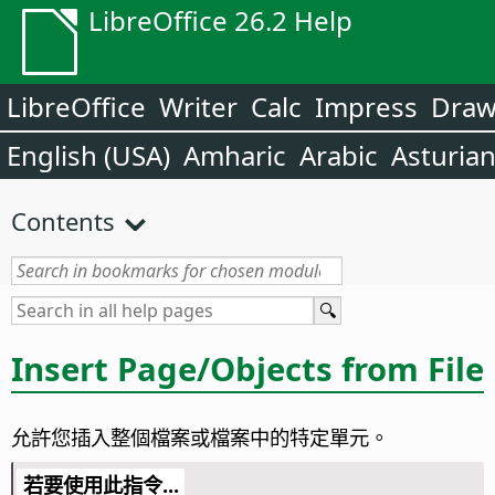
LibreOffice 26.2 Help
LibreOffice
Writer
Calc
Impress
Dra
English (USA)
Amharic
Arabic
Asturia
Contents
Insert
Page
/Objects from File
允許您插入整個檔案或檔案中的特定單元。
若要使用此指令...