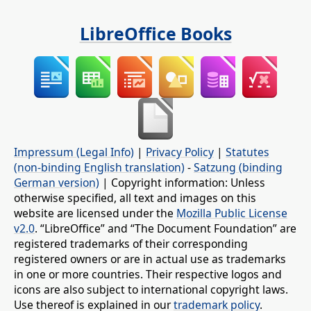
LibreOffice Books
Impressum (Legal Info)
|
Privacy Policy
|
Statutes
(non-binding English translation)
-
Satzung (binding
German version)
| Copyright information: Unless
otherwise specified, all text and images on this
website are licensed under the
Mozilla Public License
v2.0
. “LibreOffice” and “The Document Foundation” are
registered trademarks of their corresponding
registered owners or are in actual use as trademarks
in one or more countries. Their respective logos and
icons are also subject to international copyright laws.
Use thereof is explained in our
trademark policy
.