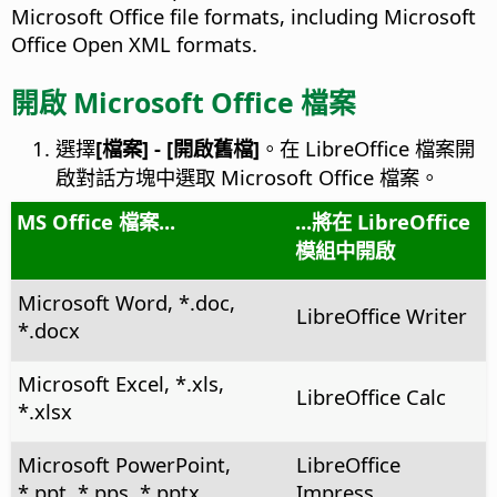
Microsoft Office file formats, including Microsoft
Office Open XML formats.
開啟 Microsoft Office 檔案
選擇
[檔案] - [開啟舊檔]
。在 LibreOffice 檔案開
啟對話方塊中選取 Microsoft Office 檔案。
MS Office 檔案...
...將在 LibreOffice
模組中開啟
Microsoft Word, *.doc,
LibreOffice Writer
*.docx
Microsoft Excel, *.xls,
LibreOffice Calc
*.xlsx
Microsoft PowerPoint,
LibreOffice
*.ppt, *.pps, *.pptx
Impress