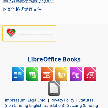
開啟以其他格式儲存的文件
以其他格式儲存文件
Please support us!
LibreOffice Books
Impressum (Legal Info)
|
Privacy Policy
|
Statutes
(non-binding English translation)
-
Satzung (binding