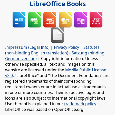
LibreOffice Books
Impressum (Legal Info)
|
Privacy Policy
|
Statutes
(non-binding English translation)
-
Satzung (binding
German version)
| Copyright information: Unless
otherwise specified, all text and images on this
website are licensed under the
Mozilla Public License
v2.0
. “LibreOffice” and “The Document Foundation” are
registered trademarks of their corresponding
registered owners or are in actual use as trademarks
in one or more countries. Their respective logos and
icons are also subject to international copyright laws.
Use thereof is explained in our
trademark policy
.
LibreOffice was based on OpenOffice.org.