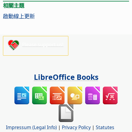
相關主題
啟動線上更新
Please support us!
LibreOffice Books
Impressum (Legal Info)
|
Privacy Policy
|
Statutes