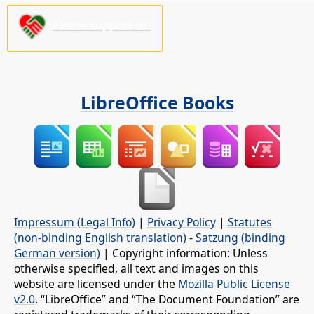
Please support us!
LibreOffice Books
Impressum (Legal Info)
|
Privacy Policy
|
Statutes
(non-binding English translation)
-
Satzung (binding
German version)
| Copyright information: Unless
otherwise specified, all text and images on this
website are licensed under the
Mozilla Public License
v2.0
. “LibreOffice” and “The Document Foundation” are