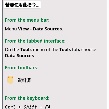
若要使用此指令...
From the menu bar:
Menu
View - Data Sources
.
From the tabbed interface:
On the
Tools
menu of the
Tools
tab, choose
Data Sources
.
From toolbars:
資料源
From the keyboard:
Ctrl
+ Shift + F4