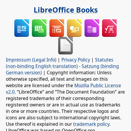
LibreOffice Books
Impressum (Legal Info)
|
Privacy Policy
|
Statutes
(non-binding English translation)
-
Satzung (binding
German version)
| Copyright information: Unless
otherwise specified, all text and images on this
website are licensed under the
Mozilla Public License
v2.0
. “LibreOffice” and “The Document Foundation” are
registered trademarks of their corresponding
registered owners or are in actual use as trademarks
in one or more countries. Their respective logos and
icons are also subject to international copyright laws.
Use thereof is explained in our
trademark policy
.
LibreOffice was based on OpenOffice.org.