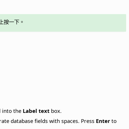
上按一下。
d into the
Label text
box.
rate database fields with spaces. Press
Enter
to