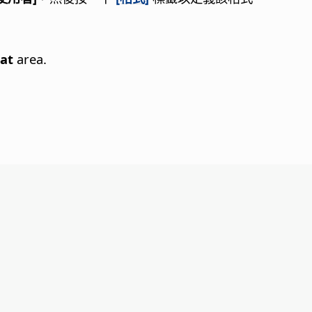
at
area.