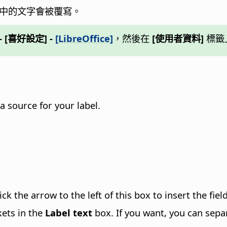
中的文字會被覆寫。
] - [喜好設定]
-
[LibreOffice]
，然後在
[使用者資料]
標籤
a source for your label.
ck the arrow to the left of this box to insert the fiel
kets in the
Label text
box. If you want, you can sepa