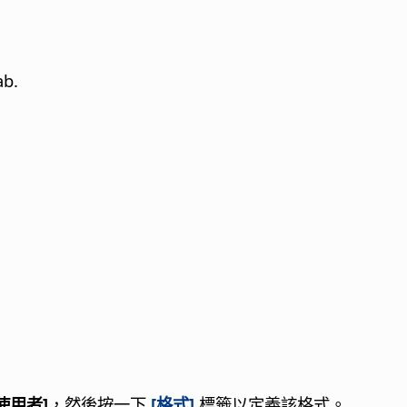
ab.
[使用者]
，然後按一下
[格式]
標籤以定義該格式。