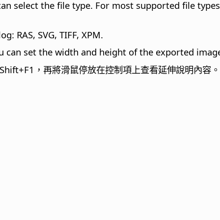
an select the file type. For most supported file typ
log: RAS, SVG, TIFF, XPM.
u can set the width and height of the exported imag
hift+F1，再將滑鼠停放在控制項上查看延伸說明內容。