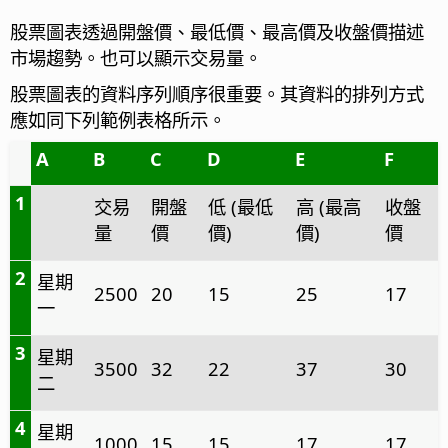
股票圖表透過開盤價、最低價、最高價及收盤價描述
市場趨勢。也可以顯示交易量。
股票圖表的資料序列順序很重要。其資料的排列方式
應如同下列範例表格所示。
A
B
C
D
E
F
1
交易
開盤
低 (最低
高 (最高
收盤
量
價
價)
價)
價
2
星期
2500
20
15
25
17
一
3
星期
3500
32
22
37
30
二
4
星期
1000
15
15
17
17