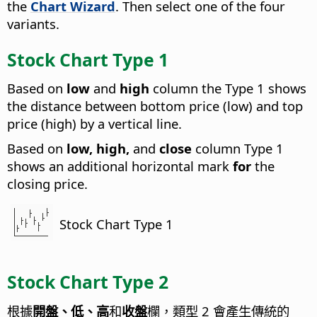
the
Chart Wizard
. Then select one of the four
variants.
Stock Chart Type 1
Based on
low
and
high
column the Type 1 shows
the distance between bottom price (low) and top
price (high) by a vertical line.
Based on
low, high,
and
close
column Type 1
shows an additional horizontal mark
for
the
closing price.
Stock Chart Type 1
Stock Chart Type 2
根據
開盤、低、高
和
收盤
欄，類型 2 會產生傳統的