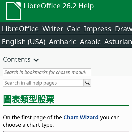
LibreOffice 26.2 Help
LibreOffice
Writer
Calc
Impress
Dra
English (USA)
Amharic
Arabic
Asturia
Contents
圖表類型股票
On the first page of the
Chart Wizard
you can
choose a chart type.