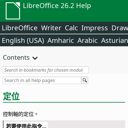
LibreOffice 26.2 Help
LibreOffice
Writer
Calc
Impress
Dra
English (USA)
Amharic
Arabic
Asturia
Contents
定位
控制軸的定位。
若要使用此指令...