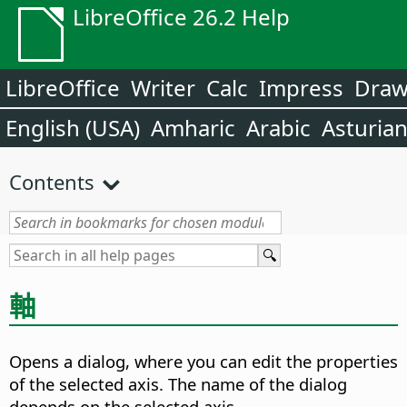
LibreOffice 26.2 Help
LibreOffice
Writer
Calc
Impress
Dra
English (USA)
Amharic
Arabic
Asturia
Contents
軸
Opens a dialog, where you can edit the properties
of the selected axis.
The name of the dialog
depends on the selected axis.