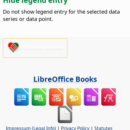
Do not show legend entry for the selected data
series or data point.
Please support us!
LibreOffice Books
Impressum (Legal Info)
|
Privacy Policy
|
Statutes