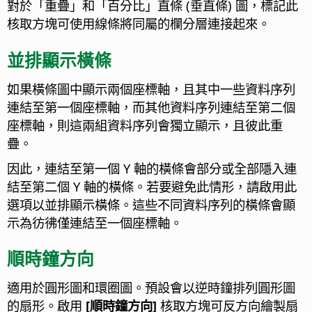
對於「重疊」和「百分比」直條 (垂直條) 圖，標記此
核取方塊可使用線條將同屬的欄分層連接起來。
並排顯示橫條
如果橫條圖中顯示兩個座標軸，且其中一些資料序列
連結至第一個座標軸，而其他資料序列連結至第二個
座標軸，則這兩組資料序列會獨立顯示，且彼此重
疊。
因此，連結至第一個 Y 軸的橫條會部分或全部隱入連
結至第二個 Y 軸的橫條。若要避免此情形，請啟用此
選項以並排顯示橫條。
這些不同資料序列的橫條會顯
示為彷彿僅連結至一個座標軸。
順時鐘方向
適用於圓形圖和環圈圖。
預設會以逆時鐘排列圓形圖
的扇形。啟用
[順時鐘方向]
核取方塊可反方向繪製扇