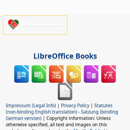
Please support us!
LibreOffice Books
Impressum (Legal Info)
|
Privacy Policy
|
Statutes
(non-binding English translation)
-
Satzung (binding
German version)
| Copyright information: Unless
otherwise specified, all text and images on this