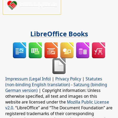
Please support us!
LibreOffice Books
Impressum (Legal Info)
|
Privacy Policy
|
Statutes
(non-binding English translation)
-
Satzung (binding
German version)
| Copyright information: Unless
otherwise specified, all text and images on this
website are licensed under the
Mozilla Public License
v2.0
. “LibreOffice” and “The Document Foundation” are
registered trademarks of their corresponding