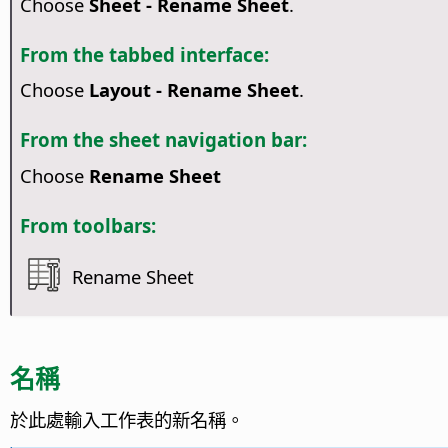
Choose
Sheet - Rename Sheet
.
From the tabbed interface:
Choose
Layout - Rename Sheet
.
From the sheet navigation bar:
Choose
Rename Sheet
From toolbars:
Rename Sheet
名稱
於此處輸入工作表的新名稱。