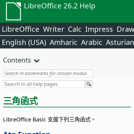
LibreOffice 26.2 Help
LibreOffice
Writer
Calc
Impress
Dra
English (USA)
Amharic
Arabic
Asturia
Contents
三角函式
LibreOffice Basic 支援下列三角函式。