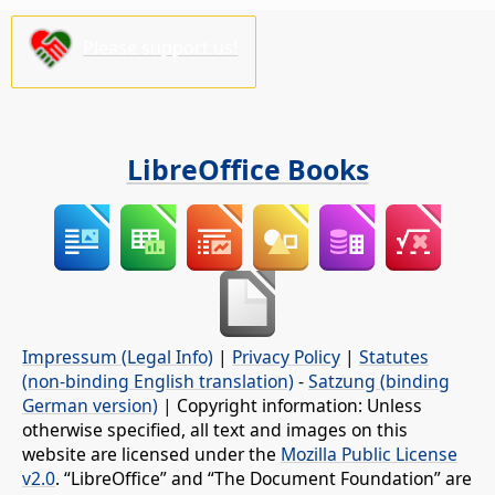
Please support us!
LibreOffice Books
Impressum (Legal Info)
|
Privacy Policy
|
Statutes
(non-binding English translation)
-
Satzung (binding
German version)
| Copyright information: Unless
otherwise specified, all text and images on this
website are licensed under the
Mozilla Public License
v2.0
. “LibreOffice” and “The Document Foundation” are