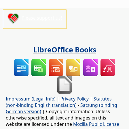
Please support us!
LibreOffice Books
Impressum (Legal Info)
|
Privacy Policy
|
Statutes
(non-binding English translation)
-
Satzung (binding
German version)
| Copyright information: Unless
otherwise specified, all text and images on this
website are licensed under the
Mozilla Public License