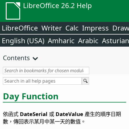
LibreOffice 26.2 Help
LibreOffice
Writer
Calc
Impress
Dra
English (USA)
Amharic
Arabic
Asturia
Contents
Day Function
依函式
DateSerial
或
DateValue
產生的順序日期
數，傳回表示某月中某一天的數值。