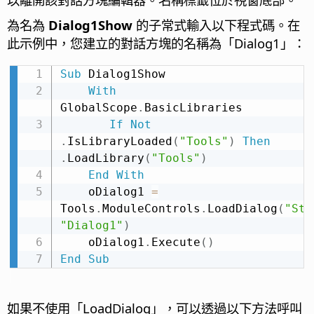
為名為
Dialog1Show
的子常式輸入以下程式碼。在
此示例中，您建立的對話方塊的名稱為「Dialog1」：
Sub
 Dialog1Show

With
GlobalScope
.
BasicLibraries

If
Not
.
IsLibraryLoaded
(
"Tools"
)
Then
.
LoadLibrary
(
"Tools"
)
End
With
    oDialog1 
=
Tools
.
ModuleControls
.
LoadDialog
(
"Sta
"Dialog1"
)
    oDialog1
.
Execute
(
)
End
Sub
如果不使用「LoadDialog」，可以透過以下方法呼叫