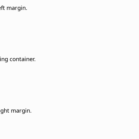
eft margin.
ing container.
ight margin.