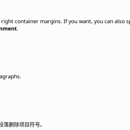
 right container margins. If you want, you can also sp
gnment
.
agraphs.
段落删除项目符号。