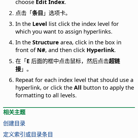
choose
Edit Index
.
点击「
条目
」选项卡。
In the
Level
list click the index level for
which you want to assign hyperlinks.
In the
Structure
area, click in the box in
front of
N#
, and then click
Hyperlink
.
在「
E
后面的框中点击鼠标，然后点击
超链
接
」。
Repeat for each index level that should use a
hyperlink, or click the
All
button to apply the
formatting to all levels.
相关主题
创建目录
定义索引或目录条目