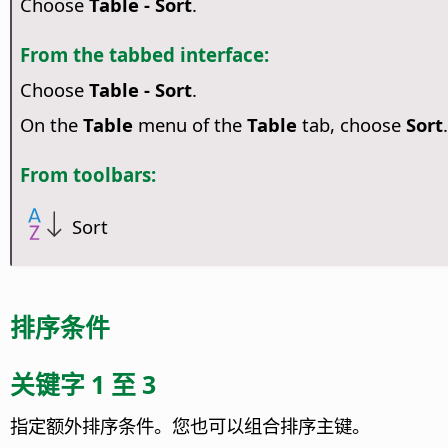
Choose
Table - Sort
.
From the tabbed interface:
Choose
Table - Sort
.
On the
Table
menu of the
Table
tab, choose
Sort
.
From toolbars:
Sort
排序条件
关键字 1 至 3
指定额外排序条件。您也可以组合排序主键。