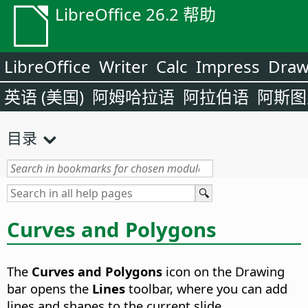
LibreOffice 26.2 帮助
LibreOffice
Writer
Calc
Impress
Dra
英语 (美国)
阿姆哈拉语
阿拉伯语
阿斯图
目录
Curves and Polygons
The
Curves and Polygons
icon on the Drawing
bar opens the
Lines
toolbar, where you can add
lines and shapes to the current slide.