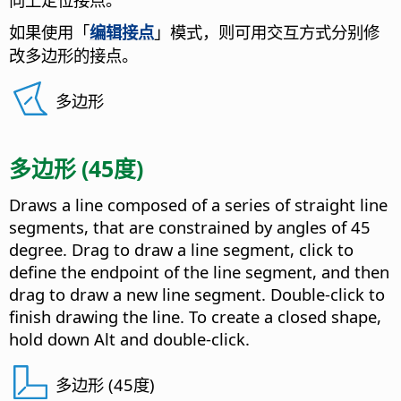
如果使用「
编辑接点
」模式，则可用交互方式分别修
改多边形的接点。
多边形
多边形 (45度)
Draws a line composed of a series of straight line
segments, that are constrained by angles of 45
degree. Drag to draw a line segment, click to
define the endpoint of the line segment, and then
drag to draw a new line segment. Double-click to
finish drawing the line. To create a closed shape,
hold down
Alt
and double-click.
多边形 (45度)