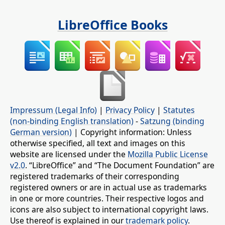
LibreOffice Books
Impressum (Legal Info)
|
Privacy Policy
|
Statutes
(non-binding English translation)
-
Satzung (binding
German version)
| Copyright information: Unless
otherwise specified, all text and images on this
website are licensed under the
Mozilla Public License
v2.0
. “LibreOffice” and “The Document Foundation” are
registered trademarks of their corresponding
registered owners or are in actual use as trademarks
in one or more countries. Their respective logos and
icons are also subject to international copyright laws.
Use thereof is explained in our
trademark policy
.