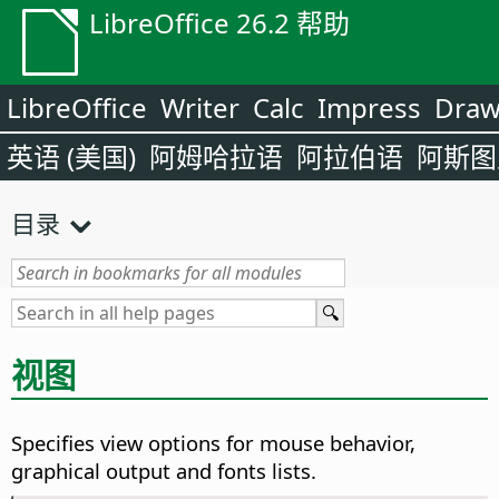
LibreOffice 26.2 帮助
LibreOffice
Writer
Calc
Impress
Dra
英语 (美国)
阿姆哈拉语
阿拉伯语
阿斯图
目录
视图
Specifies view options for mouse behavior,
graphical output and fonts lists.