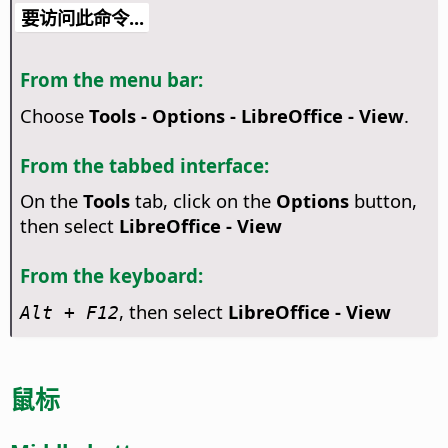
要访问此命令...
From the menu bar:
Choose
Tools - Options
- LibreOffice - View
.
From the tabbed interface:
On the
Tools
tab, click on the
Options
button,
then select
LibreOffice - View
From the keyboard:
, then select
LibreOffice - View
Alt
+ F12
鼠标