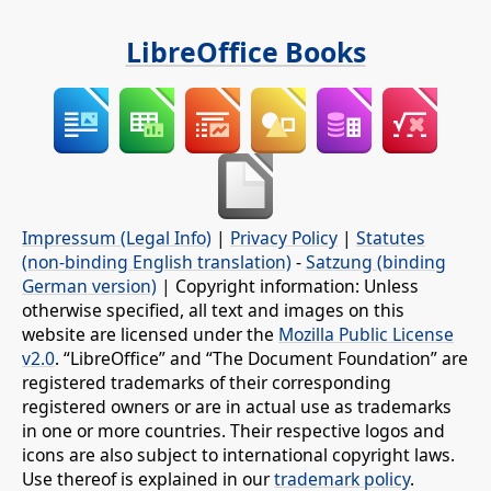
LibreOffice Books
Impressum (Legal Info)
|
Privacy Policy
|
Statutes
(non-binding English translation)
-
Satzung (binding
German version)
| Copyright information: Unless
otherwise specified, all text and images on this
website are licensed under the
Mozilla Public License
v2.0
. “LibreOffice” and “The Document Foundation” are
registered trademarks of their corresponding
registered owners or are in actual use as trademarks
in one or more countries. Their respective logos and
icons are also subject to international copyright laws.
Use thereof is explained in our
trademark policy
.