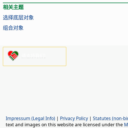
相关主题
选择底层对象
组合对象
请支持我们!
Impressum (Legal Info)
|
Privacy Policy
|
Statutes (non-bi
text and images on this website are licensed under the
M