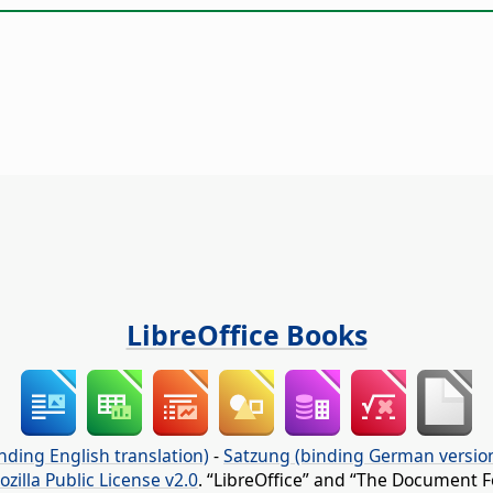
LibreOffice Books
nding English translation)
-
Satzung (binding German versio
ozilla Public License v2.0
. “LibreOffice” and “The Document F