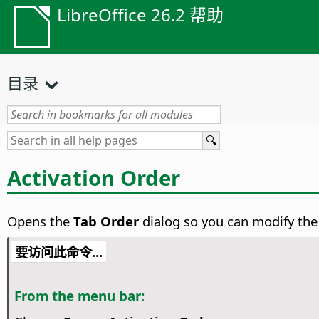
LibreOffice 26.2 帮助
目录
Activation Order
Opens the
Tab Order
dialog so you can modify the 
要访问此命令...
From the menu bar: