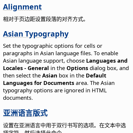
Alignment
相对于页边距设置段落的对齐方式。
Asian Typography
Set the typographic options for cells or
paragraphs in Asian language files. To enable
Asian language support, choose
Languages and
Locales - General
in the
Options
dialog box, and
then select the
Asian
box in the
Default
Languages for Documents
area.
The Asian
typography options are ignored in HTML
documents.
亚洲语言版式
设置在亚洲语言中用于双行书写的选项。在文本中选
择字符，然后选择此命令。