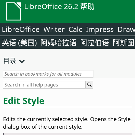
LibreOffice 26.2 帮助
LibreOffice
Writer
Calc
Impress
Dra
英语 (美国)
阿姆哈拉语
阿拉伯语
阿斯图
目录
Edit Style
Edits the currently selected style. Opens the Style
dialog box of the current style.