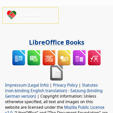
请支持我们!
LibreOffice Books
Impressum (Legal Info)
|
Privacy Policy
|
Statutes
(non-binding English translation)
-
Satzung (binding
German version)
| Copyright information: Unless
otherwise specified, all text and images on this
website are licensed under the
Mozilla Public License
v2.0
. “LibreOffice” and “The Document Foundation” are