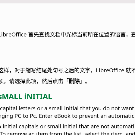
LibreOffice 首先查找文档中光标当前所在位置的
这样，对于缩写结尾处句号之后的文字，LibreOffice
项，请选择此项，然后点击「
删除
」。
 sMALL iNITIAL
pital letters or a small initial that you do not want 
nging PC to Pc. Enter eBook to prevent an automati
initial capitals or small initial that are not automat
To remove an item from the list, select the item, and