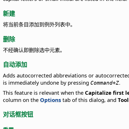
新建
将当前条目添加到例外列表中。
删除
不经确认即删除选中元素。
自动添加
Adds autocorrected abbreviations or autocorrected w
is immediately undone
by pressing
.
Command
+Z
This feature is relevant when the
Capitalize first 
column on the
Options
tab of this dialog, and
Tool
对话框按钮