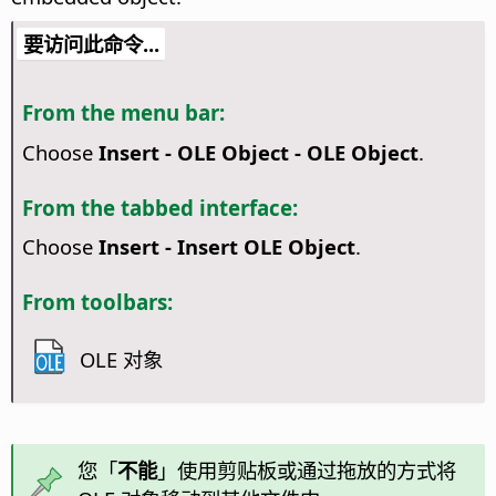
要访问此命令...
From the menu bar:
Choose
Insert - OLE Object - OLE Object
.
From the tabbed interface:
Choose
Insert - Insert OLE Object
.
From toolbars:
OLE 对象
您「
不能
」使用剪贴板或通过拖放的方式将