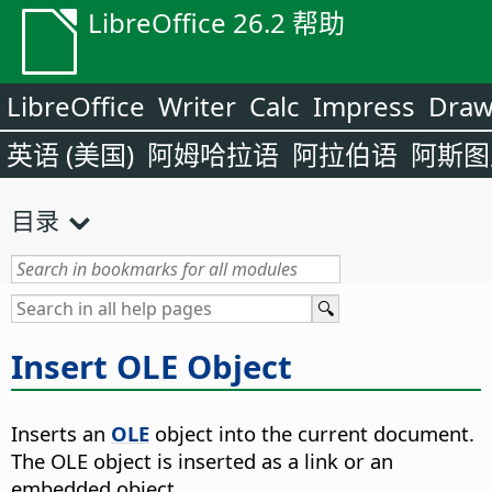
LibreOffice 26.2 帮助
LibreOffice
Writer
Calc
Impress
Dra
英语 (美国)
阿姆哈拉语
阿拉伯语
阿斯图
目录
Insert OLE Object
Inserts an
OLE
object into the current document.
The OLE object is inserted as a link or an
embedded object.