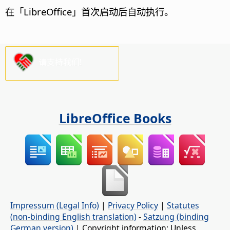
在「
LibreOffice
」首次启动后自动执行。
请支持我们!
LibreOffice Books
Impressum (Legal Info)
|
Privacy Policy
|
Statutes
(non-binding English translation)
-
Satzung (binding
German version)
| Copyright information: Unless