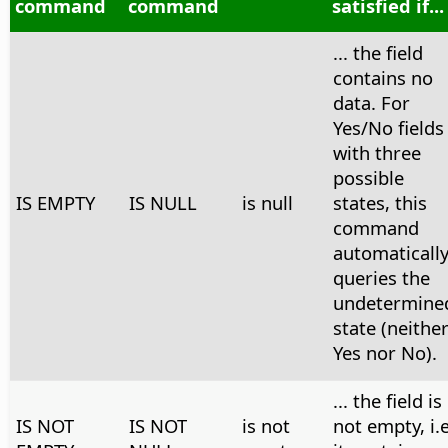
command
command
satisfied if...
... the field
contains no
data. For
Yes/No fields
with three
possible
IS EMPTY
IS NULL
is null
states, this
command
automaticall
queries the
undetermine
state (neithe
Yes nor No).
... the field is
IS NOT
IS NOT
is not
not empty, i.