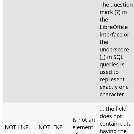
The question
mark (?) in
the
LibreOffice
interface or
the
underscore
(_) in SQL
queries is
used to
represent
exactly one
character.
... the field
does not
Is not an
contain data
NOT LIKE
NOT LIKE
element
having the