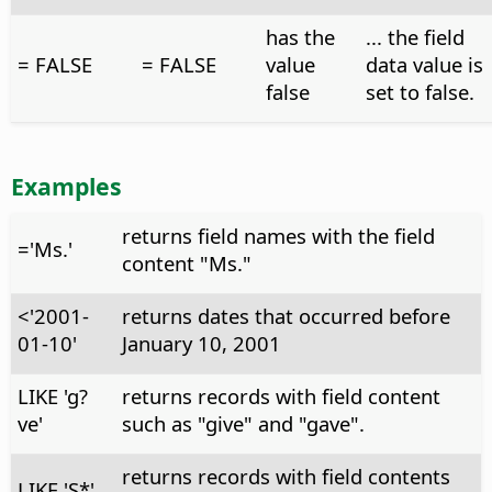
has the
... the field
= FALSE
= FALSE
value
data value is
false
set to false.
Examples
returns field names with the field
='Ms.'
content "Ms."
<'2001-
returns dates that occurred before
01-10'
January 10, 2001
LIKE 'g?
returns records with field content
ve'
such as "give" and "gave".
returns records with field contents
LIKE 'S*'