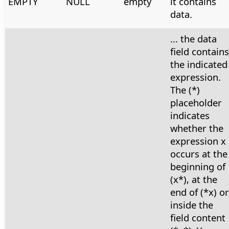
EMPTY
NULL
empty
it contains
data.
... the data
field contains
the indicated
expression.
The (*)
placeholder
indicates
whether the
expression x
occurs at the
beginning of
(x*), at the
end of (*x) or
inside the
field content