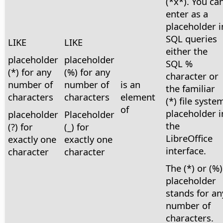
(*x*). You ca
enter as a
placeholder i
SQL queries
LIKE
LIKE
either the
placeholder
placeholder
SQL %
(*) for any
(%) for any
character or
number of
number of
is an
the familiar
characters
characters
element
(*) file syste
of
placeholder i
placeholder
Placeholder
the
(?) for
(_) for
LibreOffice
exactly one
exactly one
interface.
character
character
The (*) or (%)
placeholder
stands for an
number of
characters.