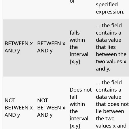
of
specified
expression.
... the field
falls
contains a
within
data value
BETWEEN x
BETWEEN x
the
that lies
AND y
AND y
interval
between the
[x,y]
two values x
and y.
... the field
Does not
contains a
fall
data value
NOT
NOT
within
that does not
BETWEEN x
BETWEEN x
the
lie between
AND y
AND y
interval
the two
[x,y]
values x and