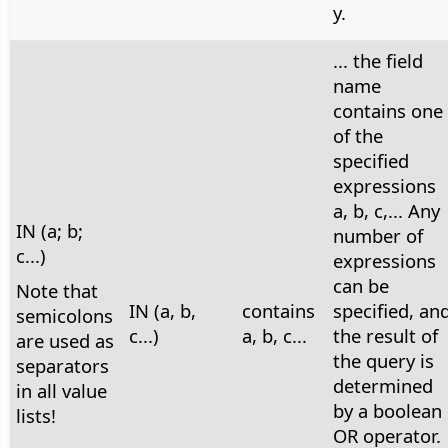
y.
... the field
name
contains one
of the
specified
expressions
a, b, c,... Any
IN (a; b;
number of
c...)
expressions
can be
Note that
IN (a, b,
contains
specified, an
semicolons
c...)
a, b, c...
the result of
are used as
the query is
separators
determined
in all value
by a boolean
lists!
OR operator.