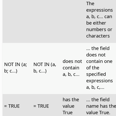
The
expressions
a, b, c... can
be either
numbers or
characters
... the field
does not
does not
contain one
NOT IN (a;
NOT IN (a,
contain
of the
b; c...)
b, c...)
a, b, c...
specified
expressions
a, b, c,...
has the
... the field
= TRUE
= TRUE
value
name has th
True
value True.