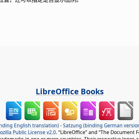
。
LibreOffice Books
nding English translation)
-
Satzung (binding German versio
ozilla Public License v2.0
. “LibreOffice” and “The Document F