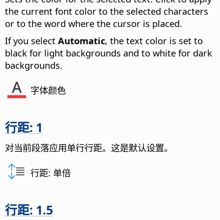
the current font color to the selected characters
or to the word where the cursor is placed.
If you select
Automatic
, the text color is set to
black for light backgrounds and to white for dark
backgrounds.
字体颜色
行距: 1
对当前段落应用单行行距。这是默认设置。
行距: 单倍
行距: 1.5