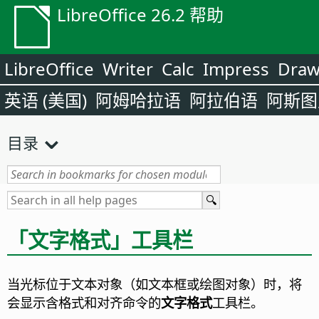
LibreOffice 26.2 帮助
LibreOffice
Writer
Calc
Impress
Dra
英语 (美国)
阿姆哈拉语
阿拉伯语
阿斯图
目录
「文字格式」工具栏
当光标位于文本对象（如文本框或绘图对象）时，将
会显示含格式和对齐命令的
文字格式
工具栏。