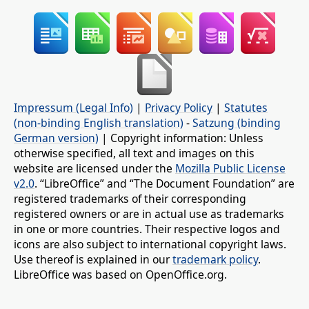
Impressum (Legal Info)
|
Privacy Policy
|
Statutes
(non-binding English translation)
-
Satzung (binding
German version)
| Copyright information: Unless
otherwise specified, all text and images on this
website are licensed under the
Mozilla Public License
v2.0
. “LibreOffice” and “The Document Foundation” are
registered trademarks of their corresponding
registered owners or are in actual use as trademarks
in one or more countries. Their respective logos and
icons are also subject to international copyright laws.
Use thereof is explained in our
trademark policy
.
LibreOffice was based on OpenOffice.org.