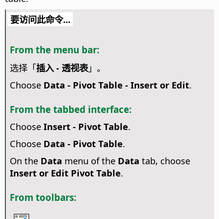
要访问此命令...
From the menu bar:
选择「
插入 - 透视表
」。
Choose
Data - Pivot Table - Insert or Edit
.
From the tabbed interface:
Choose
Insert - Pivot Table
.
Choose
Data - Pivot Table
.
On the
Data
menu of the
Data
tab, choose
Insert or Edit Pivot Table
.
From toolbars: