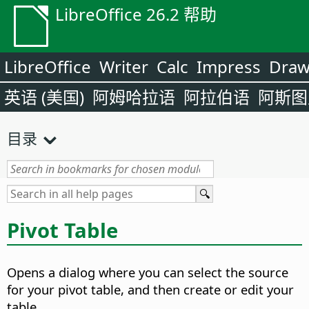
LibreOffice 26.2 帮助
LibreOffice
Writer
Calc
Impress
Dra
英语 (美国)
阿姆哈拉语
阿拉伯语
阿斯图
目录
Pivot Table
Opens a dialog where you can select the source
for your pivot table, and then create or edit your
table.