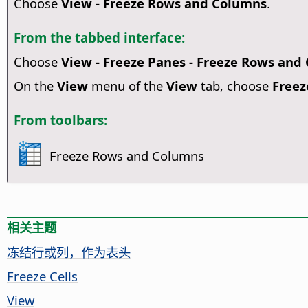
Choose
View - Freeze Rows and Columns
.
From the tabbed interface:
Choose
View - Freeze Panes - Freeze Rows and
On the
View
menu of the
View
tab, choose
Freez
From toolbars:
Freeze Rows and Columns
相关主题
冻结行或列，作为表头
Freeze Cells
View