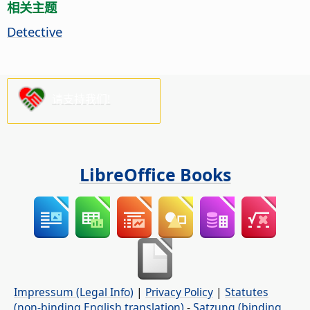
相关主题
Detective
请支持我们!
LibreOffice Books
Impressum (Legal Info)
|
Privacy Policy
|
Statutes
(non-binding English translation)
-
Satzung (binding