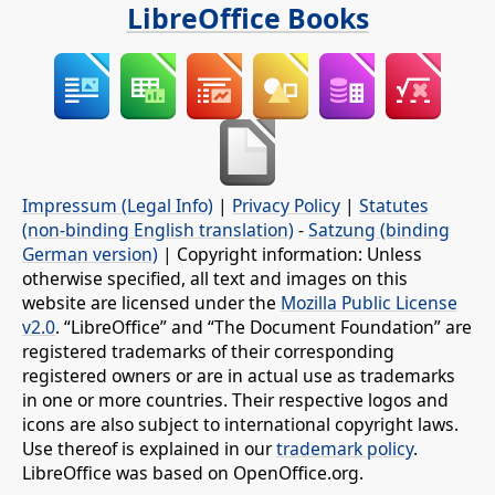
LibreOffice Books
Impressum (Legal Info)
|
Privacy Policy
|
Statutes
(non-binding English translation)
-
Satzung (binding
German version)
| Copyright information: Unless
otherwise specified, all text and images on this
website are licensed under the
Mozilla Public License
v2.0
. “LibreOffice” and “The Document Foundation” are
registered trademarks of their corresponding
registered owners or are in actual use as trademarks
in one or more countries. Their respective logos and
icons are also subject to international copyright laws.
Use thereof is explained in our
trademark policy
.
LibreOffice was based on OpenOffice.org.